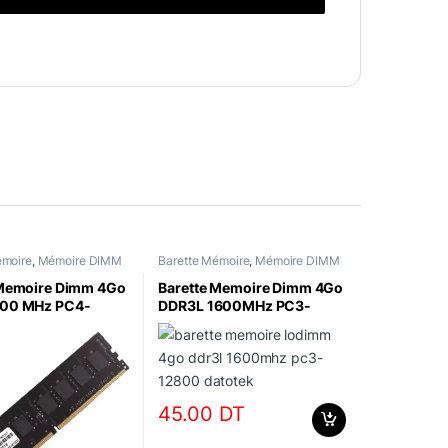
émoire
,
Mémoire DIMM
Barette Mémoire
,
Mémoire DIMM
 Memoire Dimm 4Go
Barette Memoire Dimm 4Go
00 MHz PC4-
DDR3L 1600MHz PC3-
atotek
12800 Datotek
45.00
DT