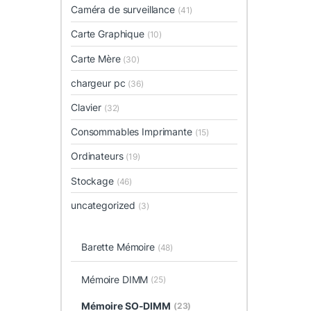
Caméra de surveillance
(41)
Carte Graphique
(10)
Carte Mère
(30)
chargeur pc
(36)
Clavier
(32)
Consommables Imprimante
(15)
Ordinateurs
(19)
Stockage
(46)
uncategorized
(3)
Barette Mémoire
(48)
Mémoire DIMM
(25)
Mémoire SO-DIMM
(23)