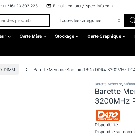
 : (+216) 23 303 223
E-mail : contact@ispec-info.com
r:
eur
Carte Mère
Stockage
Carte Graphique
SO-DIMM
Barette Memoire Sodimm 16Go DDR4 3200MHz PC
Barette Mémoire
,
Mémoi
Barette M
3200MHz P
Disponibilité
Disponible sur com