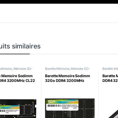
its similaires
 Mémoire
,
Mémoire SO-
Barette Mémoire
,
Mémoire SO-
Barette M
DIMM
te Memoire Sodimm
Barette Memoire Sodimm
Barette
DR4 3200MHz CL22
32Go DDR4 3200MHz
DDR4 32
nPower
CL22 SiliconPower
25600 D