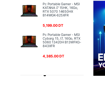
Pc Portable Gamer - MSI
KATANA i7 15HK, 16Go,
RTX 5070 14650HX
B14WGK-625XFR
5,199.00
DT
Pc Portable Gamer - MSI
Cyborg 15, I7, 16Go, RTX
5060 13420H B13WFKG-
843XFR
4,385.00
DT
Product Carousel Tabs