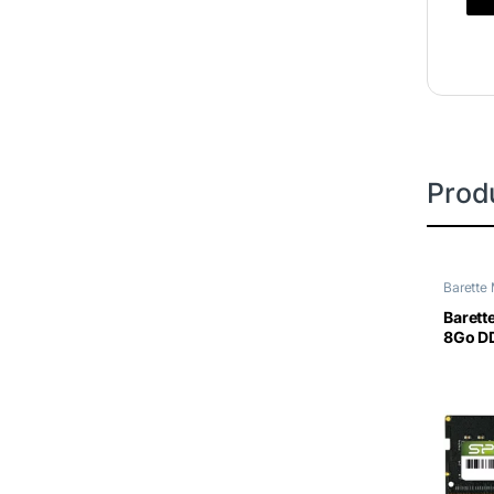
Produ
Barette
DIMM
Baret
8Go D
Silico