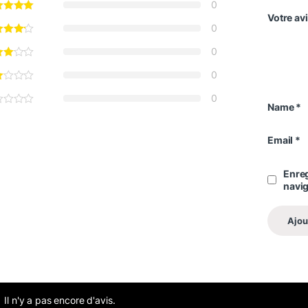
0
Votre av
0
0
0
0
Name
*
Email
*
Enreg
navi
Il n'y a pas encore d'avis.