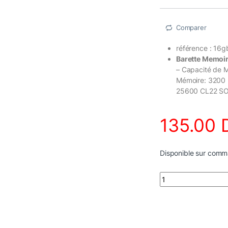
Comparer
référence : 16
Barette Memo
– Capacité de 
Mémoire: 3200 
25600 CL22 SO
135.00
Disponible sur com
Barette Memoire S