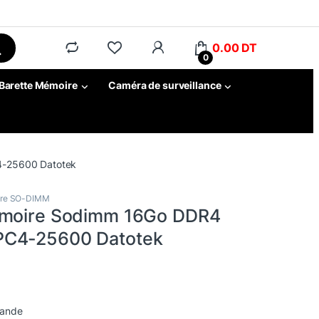
0.00
DT
0
Barette Mémoire
Caméra de surveillance
4-25600 Datotek
re SO-DIMM
emoire Sodimm 16Go DDR4
C4-25600 Datotek
mande