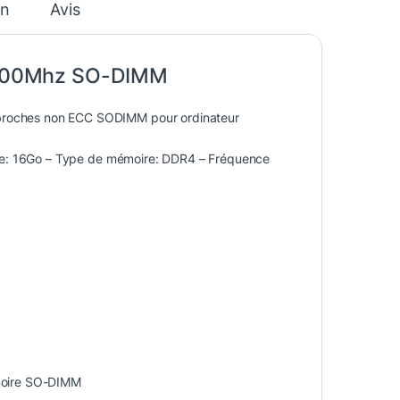
on
Avis
3200Mhz SO-DIMM
oches non ECC SODIMM pour ordinateur
e: 16Go – Type de mémoire: DDR4 – Fréquence
oire SO-DIMM