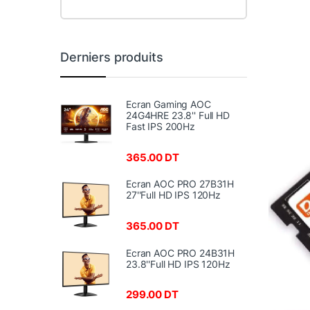
Derniers produits
Ecran Gaming AOC
24G4HRE 23.8'' Full HD
Fast IPS 200Hz
365.00
DT
Ecran AOC PRO 27B31H
27''Full HD IPS 120Hz
365.00
DT
Ecran AOC PRO 24B31H
23.8''Full HD IPS 120Hz
299.00
DT