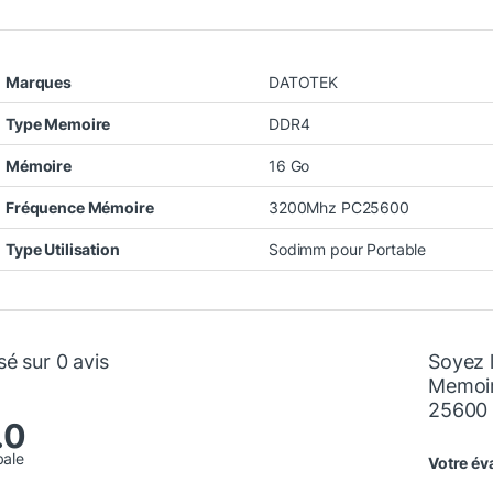
Marques
DATOTEK
Type Memoire
DDR4
Mémoire
16 Go
Fréquence Mémoire
3200Mhz PC25600
Type Utilisation
Sodimm pour Portable
é sur 0 avis
Soyez 
Memoi
25600 
.0
bale
Votre év