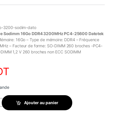
gb-3200-sodim-dato
ire Sodimm 16Go DDR4 3200MHz PC4-25600 Datotek
Mémoire: 16Go – Type de mémoire: DDR4 – Fréquence
MHz – Facteur de forme: SO-DIMM 260 broches -PC4-
DIMM 1,2 V 260 broches non ECC SODIMM
DT
mande
odimm 16Go DDR4 3200MHz PC4-25600 Datotek quantity
Ajouter au panier