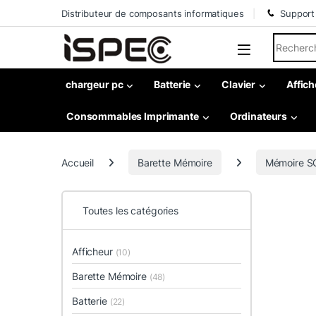
Skip to navigation
Skip to content
Distributeur de composants informatiques
Support
Search fo
chargeur pc
Batterie
Clavier
Affich
Consommables Imprimante
Ordinateurs
Accueil
Barette Mémoire
Mémoire 
Toutes les catégories
Afficheur
(10)
Barette Mémoire
(48)
Batterie
(22)