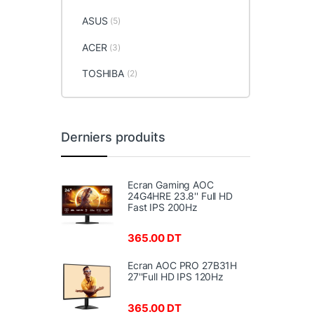
ASUS
(5)
ACER
(3)
TOSHIBA
(2)
Derniers produits
Ecran Gaming AOC
24G4HRE 23.8'' Full HD
Fast IPS 200Hz
365.00
DT
Ecran AOC PRO 27B31H
27''Full HD IPS 120Hz
365.00
DT