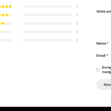
0
Votre av
0
0
0
0
Name
*
Email
*
Enreg
navi