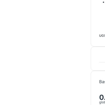
UGS
Bas
0
glo