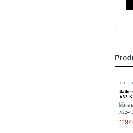
Produ
ASUS
,
B
Batter
A32-K
K53 X
119.