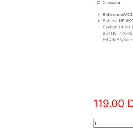
Comparer
Référence:VK0
Batterie
HP
VK
Pavilion 14 14t
851 HSTNN-YB
H4Q45AA,Série
119.00
Batterie HP VK04 po