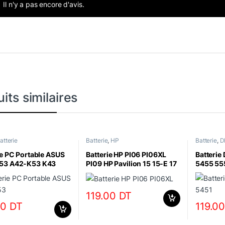
Il n'y a pas encore d'avis.
its similaires
atterie
Batterie
,
HP
Batterie
,
D
ie PC Portable ASUS
Batterie HP PI06 PI06XL
Batterie
53 A42-K53 K43
PI09 HP Pavilion 15 15-E 17
5455 55
43 A83 A84 K54
17-E HP Envy 14 14Z
5758,
119.00
DT
00
DT
119.0