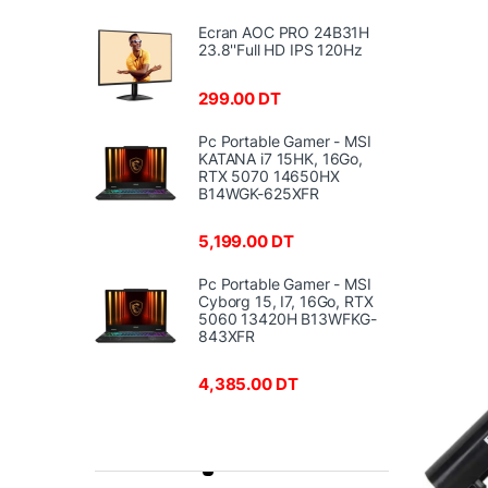
Ecran AOC PRO 24B31H
23.8''Full HD IPS 120Hz
299.00
DT
Pc Portable Gamer - MSI
KATANA i7 15HK, 16Go,
RTX 5070 14650HX
B14WGK-625XFR
5,199.00
DT
Pc Portable Gamer - MSI
Cyborg 15, I7, 16Go, RTX
5060 13420H B13WFKG-
843XFR
4,385.00
DT
Product Carousel Tabs