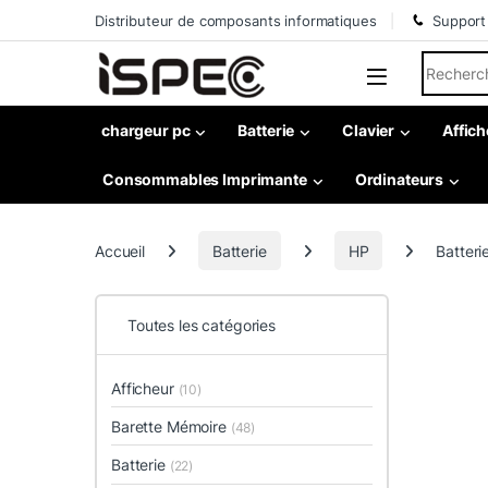
Skip to navigation
Skip to content
Distributeur de composants informatiques
Support
Search fo
chargeur pc
Batterie
Clavier
Affich
Consommables Imprimante
Ordinateurs
Accueil
Batterie
HP
Batteri
Toutes les catégories
Afficheur
(10)
Barette Mémoire
(48)
Batterie
(22)