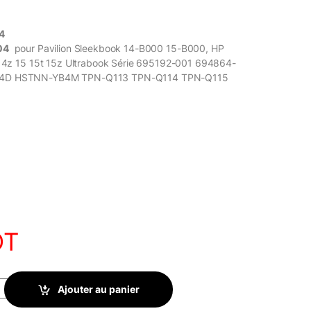
4
04
pour
Pavilion Sleekbook 14-B000 15-B000, HP
 14z 15 15t 15z Ultrabook Série 695192-001 694864-
4D HSTNN-YB4M TPN-Q113 TPN-Q114 TPN-Q115
DT
ur HP Pavilion 14-B000 15-B000, HP Pavilion 14 15 Série quantity
Ajouter au panier