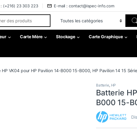
 : (+216) 23 303 223
E-mail : contact@ispec-info.com
r:
eur
Carte Mère
Stockage
Carte Graphique
e HP VK04 pour HP Pavilion 14-B000 15-B000, HP Pavilion 14 15 Séri
Batterie
,
HP
Batterie H
B000 15-B0
Dis