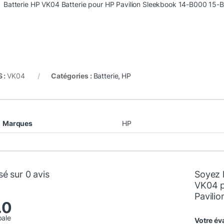
Batterie HP VK04 Batterie pour HP Pavilion Sleekbook 14-B000 15-B
 :
VK04
Catégories :
Batterie
,
HP
Marques
HP
é sur 0 avis
Soyez 
VK04 p
Pavilio
.0
bale
Votre év