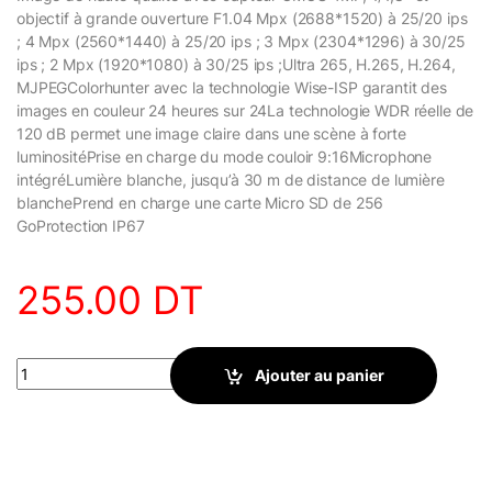
objectif à grande ouverture F1.0
4 Mpx (2688*1520) à 25/20 ips
; 4 Mpx (2560*1440) à 25/20 ips ; 3 Mpx (2304*1296) à 30/25
ips ; 2 Mpx (1920*1080) à 30/25 ips ;
Ultra 265, H.265, H.264,
MJPEG
Colorhunter avec la technologie Wise-ISP garantit des
images en couleur 24 heures sur 24
La technologie WDR réelle de
120 dB permet une image claire dans une scène à forte
luminosité
Prise en charge du mode couloir 9:16
Microphone
intégré
Lumière blanche, jusqu’à 30 m de distance de lumière
blanche
Prend en charge une carte Micro SD de 256
Go
Protection IP67
255.00
DT
Camera IP Uniview fixe ColorHunter Wise-ISP 4 MP IPC3624LE
Ajouter au panier