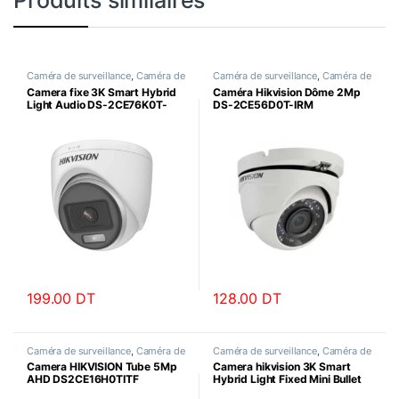
Caméra de surveillance
,
Caméra de
Caméra de surveillance
,
Caméra de
surveillance HD
surveillance HD
Camera fixe 3K Smart Hybrid
Caméra Hikvision Dôme 2Mp
Light Audio DS-2CE76K0T-
DS-2CE56D0T-IRM
LMFS
199.00
DT
128.00
DT
Caméra de surveillance
,
Caméra de
Caméra de surveillance
,
Caméra de
surveillance HD
surveillance HD
Camera HIKVISION Tube 5Mp
Camera hikvision 3K Smart
AHD DS2CE16H0TITF
Hybrid Light Fixed Mini Bullet