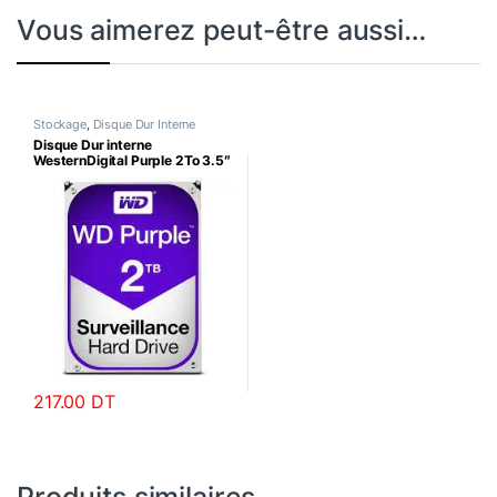
Vous aimerez peut-être aussi…
Stockage
,
Disque Dur Interne
Disque Dur interne
WesternDigital Purple 2To 3.5″
pour Video Surveillance
217.00
DT
Produits similaires