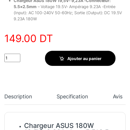
Chargeur ASUS 180W 19,5V- 9,23A -Connecteur:
5.5×2.5mm
– Voltage 19.5V- Ampérage 9.23A -Entrée
(Input): AC 100-240V 50-60Hz; Sortie (Output): DC 19.5V
9.23A 180W
149.00
DT
Chargeur ASUS 180W 19.5V-9.23A-5.5x2.5mm quantity
Ajouter au panier
Description
Specification
Avis
Chargeur ASUS 180W