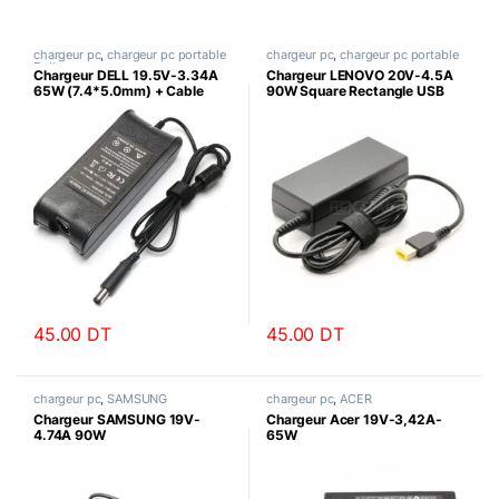
chargeur pc
,
chargeur pc portable
chargeur pc
,
chargeur pc portable
Dell
Chargeur DELL 19.5V-3.34A
Chargeur LENOVO 20V-4.5A
65W (7.4*5.0mm) + Cable
90W Square Rectangle USB
Alimentation Tripolaire
+Cable Alimentation Tripolaire
45.00
DT
45.00
DT
chargeur pc
,
SAMSUNG
chargeur pc
,
ACER
Chargeur SAMSUNG 19V-
Chargeur Acer 19V-3,42A-
4.74A 90W
65W