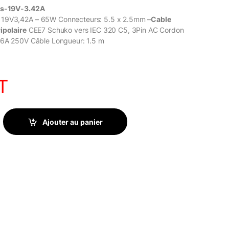
s-19V-3.42A
19V3,42A – 65W Connecteurs: 5.5 x 2.5mm –
Cable
ipolaire
CEE7 Schuko vers IEC 320 C5, 3Pin AC Cordon
16A 250V Câble Longueur: 1.5 m
T
-3.42A 65W quantity
Ajouter au panier