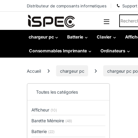
Skip to navigation
Skip to content
Distributeur de composants informatiques
Support
Search fo
chargeur pc
Batterie
Clavier
Affich
Consommables Imprimante
Ordinateurs
Accueil
chargeur pc
chargeur pc po
Toutes les catégories
Afficheur
(10)
Barette Mémoire
(48)
Batterie
(22)