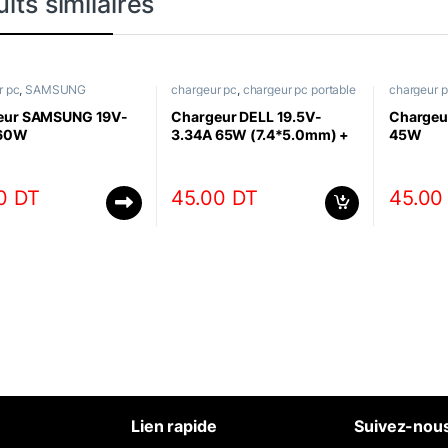
its similaires
r pc
,
SAMSUNG
chargeur pc
,
chargeur pc portable
chargeur 
Dell
eur SAMSUNG 19V-
Chargeur DELL 19.5V-
Chargeu
 60W
3.34A 65W (7.4*5.0mm) +
45W
Cable Alimentation
Tripolaire
00
DT
45.00
DT
45.0
Lien rapide
Suivez-nou