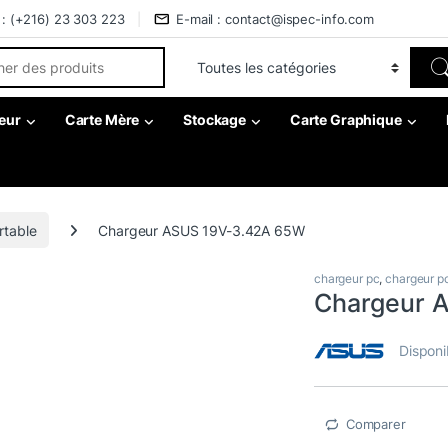
 : (+216) 23 303 223
E-mail : contact@ispec-info.com
r:
eur
Carte Mère
Stockage
Carte Graphique
rtable
Chargeur ASUS 19V-3.42A 65W
chargeur pc
,
chargeur pc
Chargeur 
Disponi
Comparer