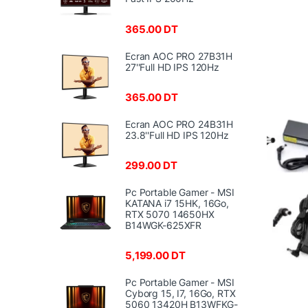
365.00
DT
Ecran AOC PRO 27B31H
27''Full HD IPS 120Hz
365.00
DT
Ecran AOC PRO 24B31H
23.8''Full HD IPS 120Hz
299.00
DT
Pc Portable Gamer - MSI
KATANA i7 15HK, 16Go,
RTX 5070 14650HX
B14WGK-625XFR
5,199.00
DT
Pc Portable Gamer - MSI
Cyborg 15, I7, 16Go, RTX
5060 13420H B13WFKG-