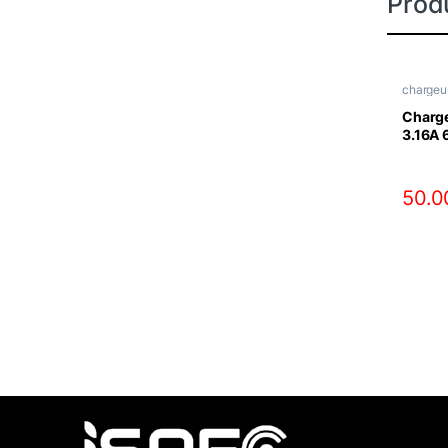
Produ
chargeu
Charg
3.16A
50.