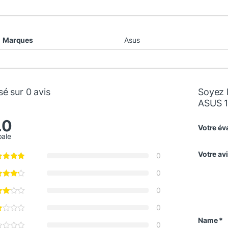
Marques
Asus
é sur 0 avis
Soyez 
ASUS 
.0
Votre év
bale
Votre av
0
0
0
0
Name
*
0