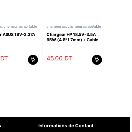
pc
,
chargeur pc portable
chargeur pc
,
chargeur pc portable
r ASUS 19V-2.37A
Chargeur HP 18.5V-3.5A
65W (4.8*1.7mm) + Cable
Alimentation Tripolaire
0
DT
45.00
DT
s
Informations de Contact