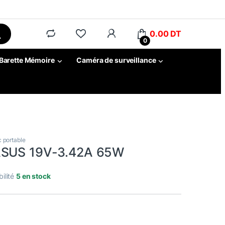
0.00
DT
0
Barette Mémoire
Caméra de surveillance
 portable
ASUS 19V-3.42A 65W
bilité
5 en stock