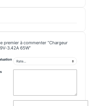
le premier à commenter “Chargeur
19V-3.42A 65W”
aluation
is