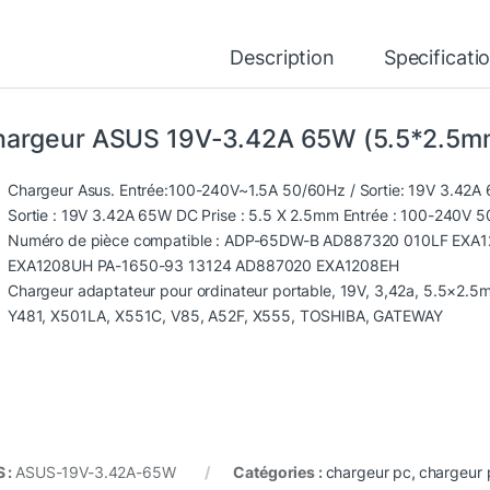
Description
Specificati
argeur ASUS 19V-3.42A 65W (5.5*2.5mm
Chargeur Asus. Entrée:100-240V~1.5A 50/60Hz / Sortie: 19V 3.42A 6
Sortie : 19V 3.42A 65W DC Prise : 5.5 X 2.5mm Entrée : 100-240V 
Numéro de pièce compatible : ADP-65DW-B AD887320 010LF EX
EXA1208UH PA-1650-93 13124 AD887020 EXA1208EH
Chargeur adaptateur pour ordinateur portable, 19V, 3,42a, 5.5×2
Y481, X501LA, X551C, V85, A52F, X555, TOSHIBA, GATEWAY
 :
ASUS-19V-3.42A-65W
Catégories :
chargeur pc
,
chargeur 