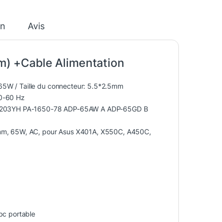
on
Avis
) +Cable Alimentation
5W / Taille du connecteur: 5.5*2
.5mm
50-60 Hz
A1203YH PA-1650-78 ADP-65AW A ADP-65GD B
.5mm, 65W, AC, pour Asus X401A, X550C, A450C,
pc portable