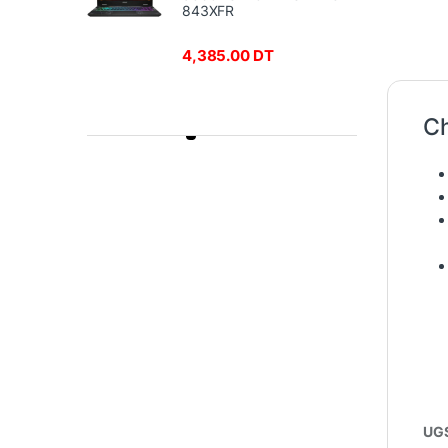
843XFR
4,385.00
DT
Ch
Product Carousel Tabs
UGS