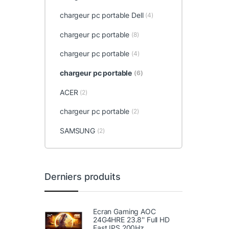
chargeur pc portable Dell
(4)
chargeur pc portable
(8)
chargeur pc portable
(4)
chargeur pc portable
(6)
ACER
(2)
chargeur pc portable
(2)
SAMSUNG
(2)
Derniers produits
Ecran Gaming AOC
24G4HRE 23.8'' Full HD
Fast IPS 200Hz