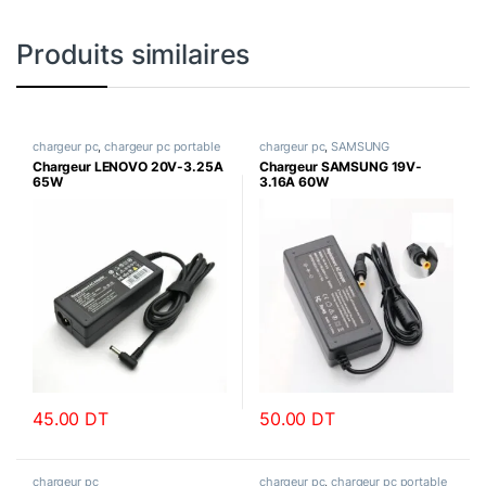
Produits similaires
chargeur pc
,
chargeur pc portable
chargeur pc
,
SAMSUNG
Chargeur LENOVO 20V-3.25A
Chargeur SAMSUNG 19V-
65W
3.16A 60W
45.00
DT
50.00
DT
chargeur pc
chargeur pc
,
chargeur pc portable