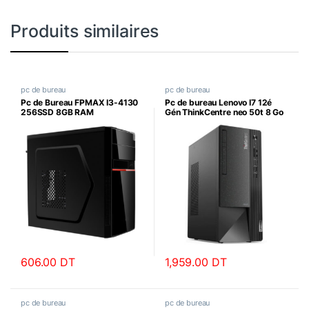
Produits similaires
pc de bureau
pc de bureau
Pc de Bureau FPMAX I3-4130
Pc de bureau Lenovo I7 12é
256SSD 8GB RAM
Gén ThinkCentre neo 50t 8 Go
606.00
DT
1,959.00
DT
pc de bureau
pc de bureau