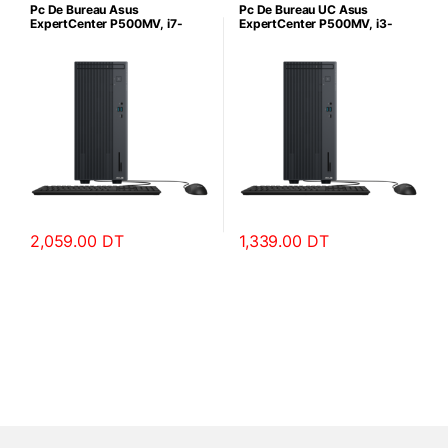
Pc De Bureau Asus
Pc De Bureau UC Asus
ExpertCenter P500MV, i7-
ExpertCenter P500MV, i3-
13ème, 8Go, 512Go SSD,
13éme, 8Go, 256Go SSD
Windows 11
2,059.00
DT
1,339.00
DT