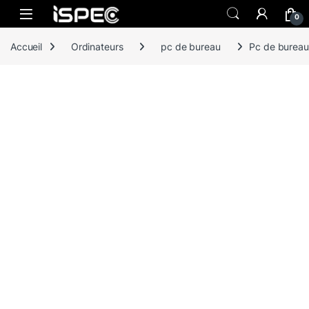
Skip to navigation
Skip to content
0
Accueil
Ordinateurs
pc de bureau
Pc de bureau