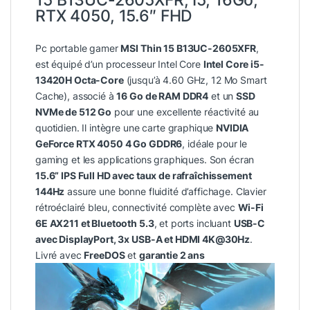
RTX 4050, 15.6″ FHD
Pc portable gamer
MSI Thin 15 B13UC-2605XFR
,
est équipé d’un processeur Intel Core
Intel Core i5-
13420H Octa-Core
(jusqu’à 4.60 GHz, 12 Mo Smart
Cache), associé à
16 Go de RAM DDR4
et un
SSD
NVMe de 512 Go
pour une excellente réactivité au
quotidien. Il intègre une carte graphique
NVIDIA
GeForce RTX 4050 4 Go GDDR6
, idéale pour le
gaming et les applications graphiques. Son écran
15.6” IPS Full HD avec taux de rafraîchissement
144Hz
assure une bonne fluidité d’affichage. Clavier
rétroéclairé bleu, connectivité complète avec
Wi-Fi
6E AX211 et Bluetooth 5.3
, et ports incluant
USB-C
avec DisplayPort, 3x USB-A et HDMI 4K@30Hz
.
Livré avec
FreeDOS
et
garantie 2 ans