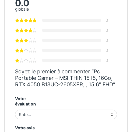
0.0
globale
0
0
0
0
0
Soyez le premier à commenter “Pc
Portable Gamer – MSI THIN 15 I5, 16Go,
RTX 4050 B13UC-2605XFR, , 15.6″ FHD”
Votre
évaluation
Votre avis