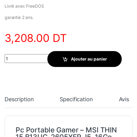
Livré avec FreeDOS
garantie 2 ans.
3,208.00
DT
Pc Portable Gamer - MSI THIN 15 I5, 16Go, RTX 4050 B13UC-2605
Ajouter au panier
Description
Specification
Avis
Pc Portable Gamer – MSI THIN
15 B13UC-2605XFR, I5, 16Go,