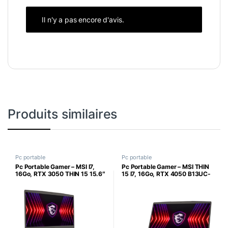
Il n'y a pas encore d'avis.
Produits similaires
Pc portable
Pc portable
Pc Portable Gamer – MSI I7,
Pc Portable Gamer – MSI THIN
16Go, RTX 3050 THIN 15 15.6″
15 I7, 16Go, RTX 4050 B13UC-
FHD B13UC-2605XFR,
2605XFR, , 15.6″ FHD