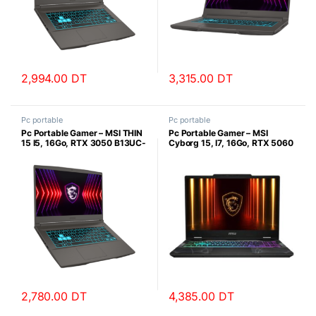
2,994.00
DT
3,315.00
DT
Pc portable
Pc portable
Pc Portable Gamer – MSI THIN
Pc Portable Gamer – MSI
15 I5, 16Go, RTX 3050 B13UC-
Cyborg 15, I7, 16Go, RTX 5060
2605XFR, , 15.6″ FHD
13420H B13WFKG-843XFR
2,780.00
DT
4,385.00
DT