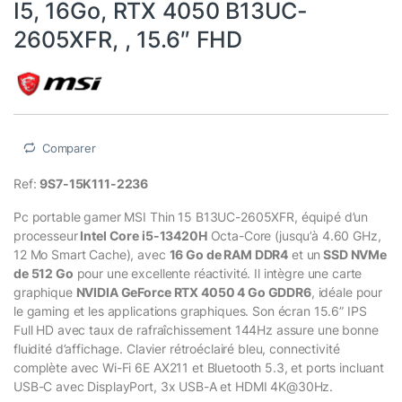
I5, 16Go, RTX 4050 B13UC-
2605XFR, , 15.6″ FHD
Comparer
Ref:
9S7-15K111-2236
Pc portable gamer MSI Thin 15 B13UC-2605XFR, équipé d’un
processeur
Intel Core i5-13420H
Octa-Core (jusqu’à 4.60 GHz,
12 Mo Smart Cache), avec
16 Go de RAM DDR4
et un
SSD NVMe
de 512 Go
pour une excellente réactivité. Il intègre une carte
graphique
NVIDIA GeForce RTX 4050 4 Go GDDR6
, idéale pour
le gaming et les applications graphiques. Son écran 15.6” IPS
Full HD avec taux de rafraîchissement 144Hz assure une bonne
fluidité d’affichage. Clavier rétroéclairé bleu, connectivité
complète avec Wi-Fi 6E AX211 et Bluetooth 5.3, et ports incluant
USB-C avec DisplayPort, 3x USB-A et HDMI 4K@30Hz.