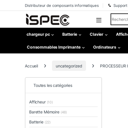
Skip to navigation
Skip to content
Distributeur de composants informatiques
Support
Search fo
chargeur pc
Batterie
Clavier
Affich
Consommables Imprimante
Ordinateurs
Accueil
uncategorized
PROCESSEUR I
Toutes les catégories
Afficheur
(10)
Barette Mémoire
(48)
Batterie
(22)