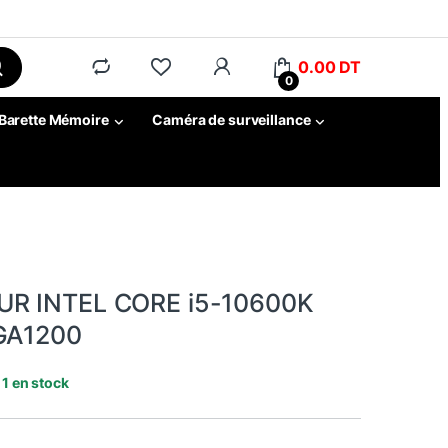
0.00
DT
0
Barette Mémoire
Caméra de surveillance
R INTEL CORE i5-10600K
LGA1200
é
1 en stock