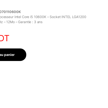
X8070110600K
rocesseur Intel Core i5 10600K – Socket INTEL LGA1200
z – 12Mo – Garantie : 3 ans
DT
au panier