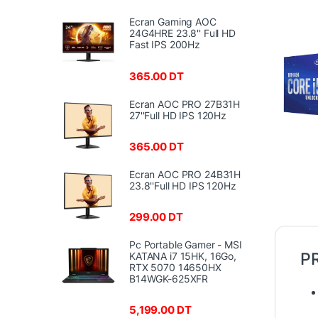
Ecran Gaming AOC
24G4HRE 23.8'' Full HD
Fast IPS 200Hz
365.00
DT
Ecran AOC PRO 27B31H
27''Full HD IPS 120Hz
365.00
DT
Ecran AOC PRO 24B31H
23.8''Full HD IPS 120Hz
299.00
DT
Pc Portable Gamer - MSI
P
KATANA i7 15HK, 16Go,
RTX 5070 14650HX
B14WGK-625XFR
5,199.00
DT