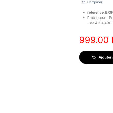
Comparer
référence: B
Processeur – P
– de 4 à 4,49GH
999.00
Ajouter 