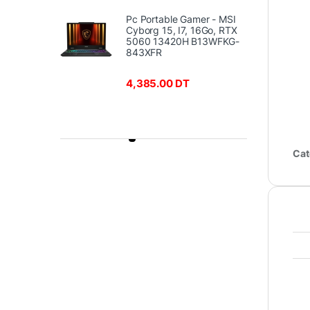
Pc Portable Gamer - MSI
Cyborg 15, I7, 16Go, RTX
5060 13420H B13WFKG-
843XFR
4,385.00
DT
Product Carousel Tabs
Cat