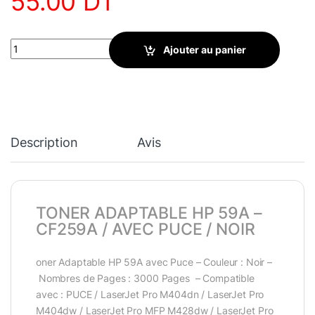
55.00
DT
TONER ADAPTABLE HP 59A - CF259A / AVEC PUCE / NOIR quanti
Ajouter au panier
Description
Avis
TONER ADAPTABLE HP 59A –
CF259A / AVEC PUCE / NOIR
oner Adaptable HP 59A avec Puce – Couleur : Noir –
Nombres de Pages : 3000 Pages – Compatible
avec : PUCE / LaserJet Pro M404dn / LaserJet Pro
M404dw / LaserJet Pro MFP M428dw / LaserJet Pro